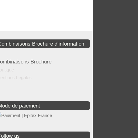
Combinaisons Brochure d’information
ombinaisons Brochure
outique
entions Legales
Mode de paiement
Follow us