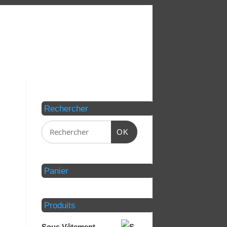
Rechercher
OK
Panier
Produits
Sous Vêtement