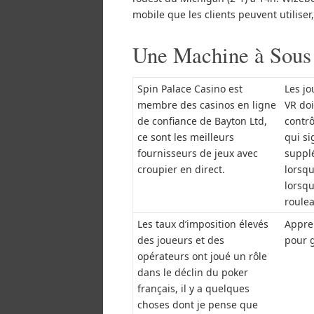
mobile que les clients peuvent utilise
Une Machine à Sous 
Spin Palace Casino est
Les jo
membre des casinos en ligne
VR doi
de confiance de Bayton Ltd,
contrô
ce sont les meilleurs
qui si
fournisseurs de jeux avec
suppl
croupier en direct.
lorsqu
lorsqu
roule
Les taux d’imposition élevés
Appren
des joueurs et des
pour 
opérateurs ont joué un rôle
dans le déclin du poker
français, il y a quelques
choses dont je pense que