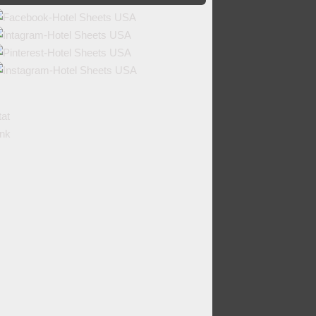
tat
ink