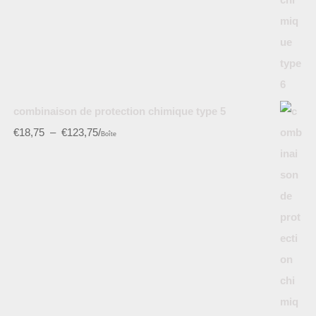
combinaison de protection chimique type 5
€
18,75
–
€
123,75
/
Boîte