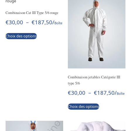
Combinaison Cat III Type 5/6 rouge
€
30,00
–
€
187,50
/
Boîte
Choix des options
Combinaison jetables Catégorie III
type 5/6
€
30,00
–
€
187,50
/
Boîte
Choix des options