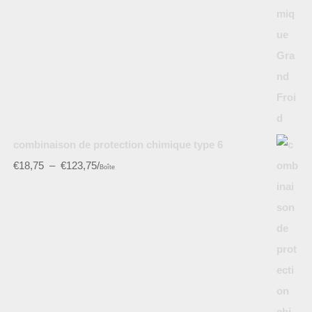
combinaison de protection chimique type 6
€
18,75
–
€
123,75
/
Boîte