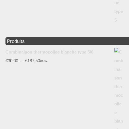
Produits
Combinaison thermocollee blanche type 5/6
€
30,00
–
€
187,50
/
Boîte