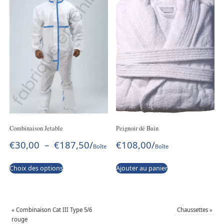
Combinaison Jetable
Peignoir dé Bain
€
30,00
–
€
187,50
/
€
108,00
/
Boîte
Boîte
Choix des options
Ajouter au panier
«
Combinaison Cat III Type 5/6
Chaussettes
»
rouge