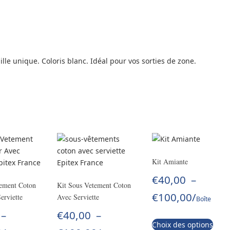
lle unique. Coloris blanc. Idéal pour vos sorties de zone.
Kit Amiante
€
40,00
–
tement Coton
Kit Sous Vetement Coton
€
100,00
/
erviette
Avec Serviette
Boîte
–
€
40,00
–
Choix des options