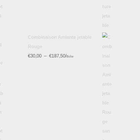
Combinaison Amiante jetable
Rouge
€
30,00
–
€
187,50
/
Boîte