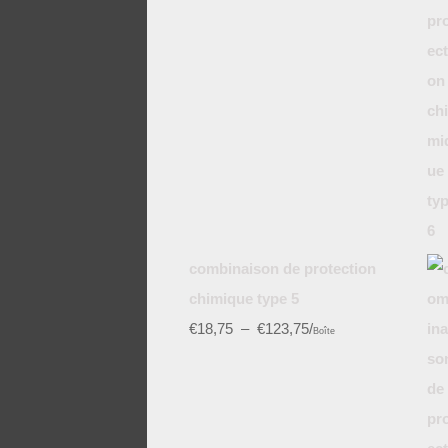
combinaison de protection
chimique type 5
€
18,75
–
€
123,75
/
Boîte