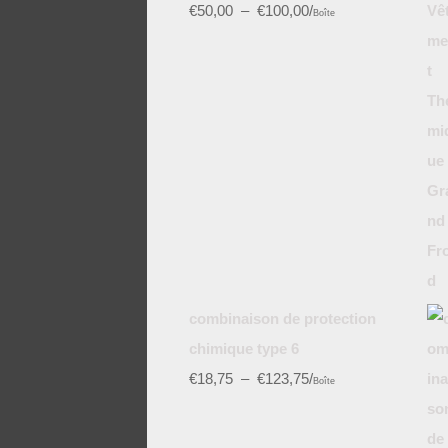
€
50,00
–
€
100,00
/
Boîte
combinaison de protection
chimique type 6
€
18,75
–
€
123,75
/
Boîte