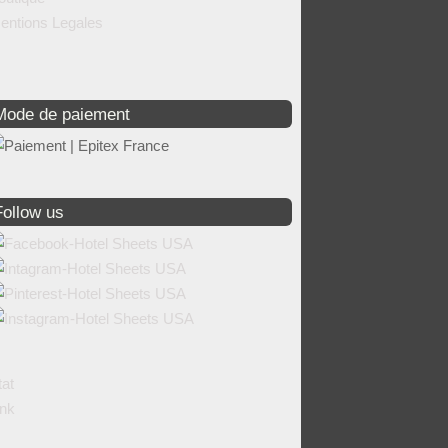
entions Legales
Mode de paiement
Follow us
tat
ink