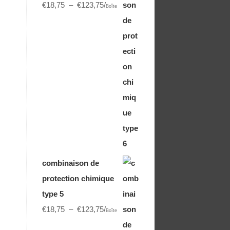
€
18,75
–
€
123,75
/
Boîte
combinaison de
protection chimique
type 5
€
18,75
–
€
123,75
/
Boîte