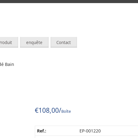
Produit
enquête
Contact
dé Bain
€
108,00
/
Boîte
Ref.:
EP-001220