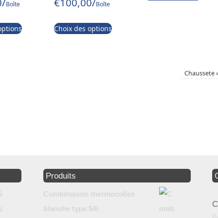
0
/
€
100,00
/
Boîte
Boîte
options
Choix des options
Chaussete
Produits
Combinaison thermocollee
C
blanche type 5/6
B