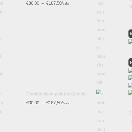
€
30,00
–
€
187,50
/
Boîte
M
Combinaison peinture jetable
€
30,00
–
€
187,50
/
Boîte
S
L