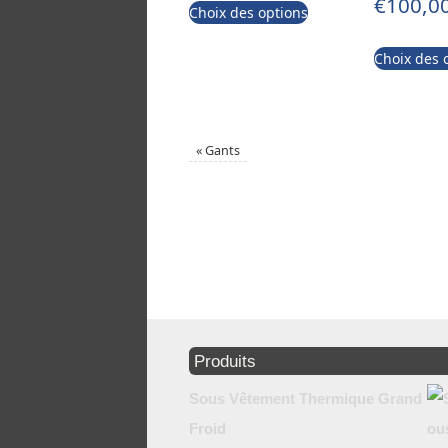
€
100,0
Choix des options
Choix des 
«
Gants
Produits
Sous Vêtement Thermique Grand
Froid