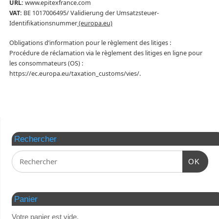
URL:
www.epitexfrance.com
VAT:
BE 1017006495/
Validierung der Umsatzsteuer-
Identifikationsnummer
(europa.eu)
Obligations d’information pour le règlement des litiges :
Procédure de réclamation via le règlement des litiges en ligne pour
les consommateurs (OS) :
https://ec.europa.eu/taxation_customs/vies/
.
Rechercher
OK
Panier
Votre panier est vide.