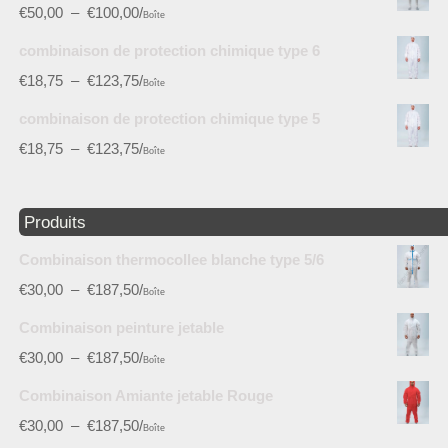
€
50,00
–
€
100,00
/
Boîte
combinaison de protection chimique type 6
€
18,75
–
€
123,75
/
Boîte
combinaison de protection chimique type 5
€
18,75
–
€
123,75
/
Boîte
Produits
Combinaison thermocollee blanche type 5/6
€
30,00
–
€
187,50
/
Boîte
Combinaison peinture jetable
€
30,00
–
€
187,50
/
Boîte
Combinaison Amiante jetable Rouge
€
30,00
–
€
187,50
/
Boîte