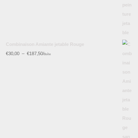
Combinaison Amiante jetable Rouge
€
30,00
–
€
187,50
/
Boîte