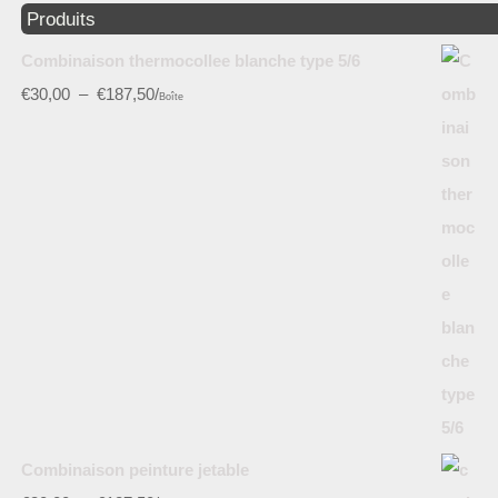
Produits
Combinaison thermocollee blanche type 5/6
€
30,00
–
€
187,50
/
Boîte
Combinaison peinture jetable