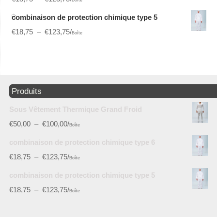
Boîte
combinaison de protection chimique type 5
€
18,75
–
€
123,75
/
Boîte
Produits
Sous Vêtement Thermique Grand Froid
€
50,00
–
€
100,00
/
Boîte
combinaison de protection chimique type 6
€
18,75
–
€
123,75
/
Boîte
combinaison de protection chimique type 5
€
18,75
–
€
123,75
/
Boîte