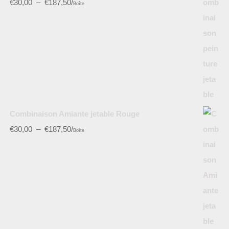
€
30,00
–
€
187,50
/
Boîte
Combinaison Amiante jetable Rouge
€
30,00
–
€
187,50
/
Boîte