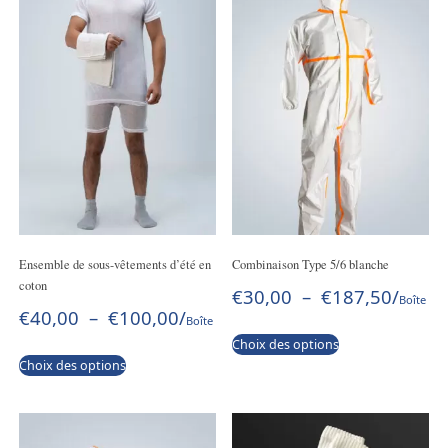
Ensemble de sous-vêtements d’été en
Combinaison Type 5/6 blanche
coton
€
30,00
–
€
187,50
/
Boîte
€
40,00
–
€
100,00
/
Boîte
Choix des options
Choix des options