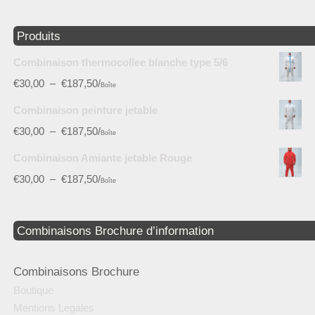
Produits
Combinaison thermocollee blanche type 5/6
€
30,00
–
€
187,50
/
Boîte
Combinaison peinture jetable
€
30,00
–
€
187,50
/
Boîte
Combinaison Amiante jetable Rouge
€
30,00
–
€
187,50
/
Boîte
Combinaisons Brochure d’information
Combinaisons Brochure
Boutique
Mentions Legales