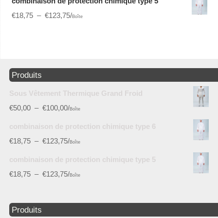
combinaison de protection chimique type 5
€
18,75
–
€
123,75
/
Boîte
Produits
Sous Vêtement Thermique Grand Froid
€
50,00
–
€
100,00
/
Boîte
combinaison de protection chimique type 6
€
18,75
–
€
123,75
/
Boîte
combinaison de protection chimique type 5
€
18,75
–
€
123,75
/
Boîte
Produits