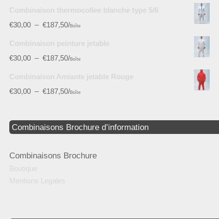
Combinaison thermocollee blanche type 5/6
€
30,00
–
€
187,50
/
Boîte
Combinaison peinture jetable
€
30,00
–
€
187,50
/
Boîte
Combinaison Amiante jetable Rouge
€
30,00
–
€
187,50
/
Boîte
Combinaisons Brochure d’information
Combinaisons Brochure
Boutique
Mentions Legales