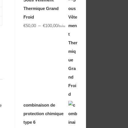
Thermique Grand
Froid
€
50,00
–
€
100,00
/
Boîte
combinaison de
e
protection chimique
type 6