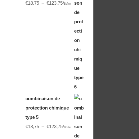
€
18,75
–
€
123,75
/
Boîte
combinaison de
protection chimique
type 5
€
18,75
–
€
123,75
/
Boîte