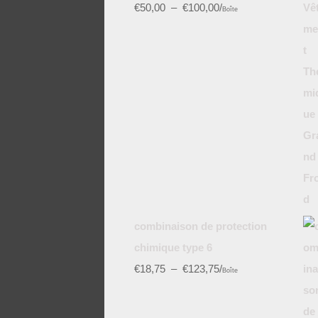
€
50,00
–
€
100,00
/
Boîte
combinaison de protection
chimique type 6
€
18,75
–
€
123,75
/
Boîte