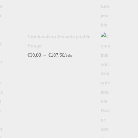
Combinaison Amiante jetable
Rouge
€
30,00
–
€
187,50
/
Boîte