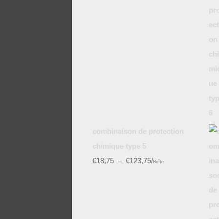
combinaison de protection
chimique type 5
€
18,75
–
€
123,75
/
Boîte