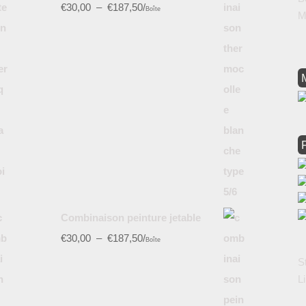
€
30,00
–
€
187,50
/
Boîte
M
Combinaison peinture jetable
€
30,00
–
€
187,50
/
Boîte
S
L