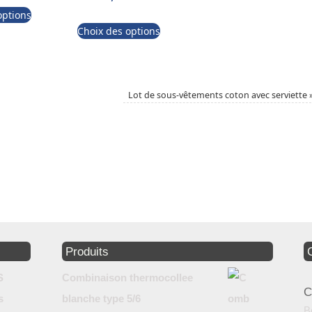
options
Choix des options
Lot de sous-vêtements coton avec serviette
Produits
Combinaison thermocollee
C
blanche type 5/6
B