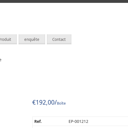
Produit
enquête
Contact
e
€
192,00
/
Boîte
Ref.
EP-001212