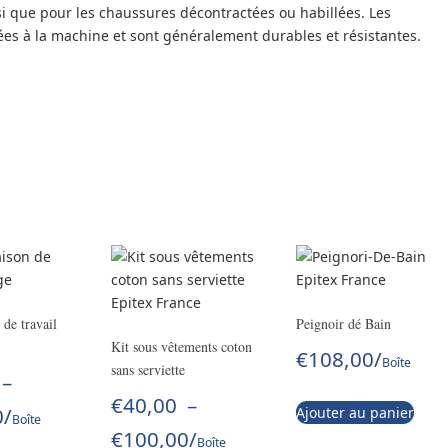
si que pour les chaussures décontractées ou habillées. Les
ées à la machine et sont généralement durables et résistantes.
de travail
Peignoir dé Bain
Kit sous vêtements coton
€
108,00
/
Boîte
sans serviette
–
€
40,00
–
0
/
Ajouter au panier
Boîte
€
100,00
/
Boîte