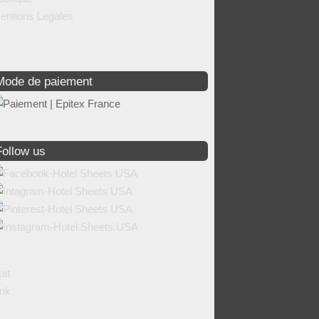
entions Legales
Mode de paiement
Follow us
tat
ink