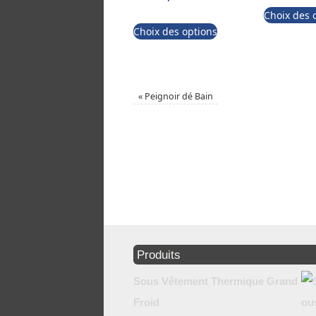
Choix des 
Choix des options
«
Peignoir dé Bain
Produits
Sous Vêtement Thermique Grand
Froid