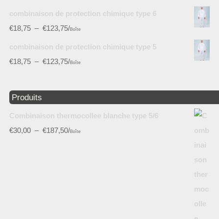
combinaison de protection chimique type 6
€
18,75
–
€
123,75
/
Boîte
combinaison de protection chimique type 5
€
18,75
–
€
123,75
/
Boîte
Produits
Combinaison thermocollee blanche type 5/6
€
30,00
–
€
187,50
/
Boîte