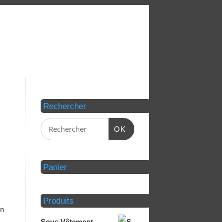
Rechercher
OK
Panier
Produits
on
Sous Vêtement