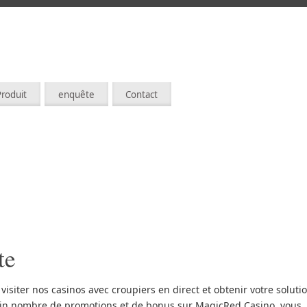
Produit
enquête
Contact
te
isiter nos casinos avec croupiers en direct et obtenir votre soluti
rtain nombre de promotions et de bonus sur MagicRed Casino, vous