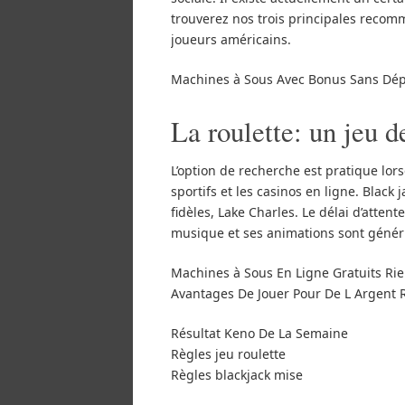
trouverez nos trois principales recom
joueurs américains.
Machines à Sous Avec Bonus Sans Dé
La roulette: un jeu d
L’option de recherche est pratique lor
sportifs et les casinos en ligne. Black
fidèles, Lake Charles. Le délai d’atte
musique et ses animations sont généri
Machines à Sous En Ligne Gratuits Ri
Avantages De Jouer Pour De L Argent 
Résultat Keno De La Semaine
Règles jeu roulette
Règles blackjack mise