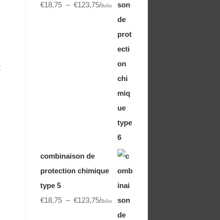
€
18,75
–
€
123,75
/
Boîte
t
combinaison de
protection chimique
type 5
.
€
18,75
–
€
123,75
/
Boîte