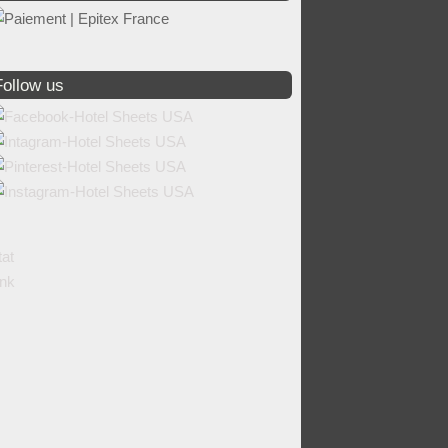
Follow us
tat
ink