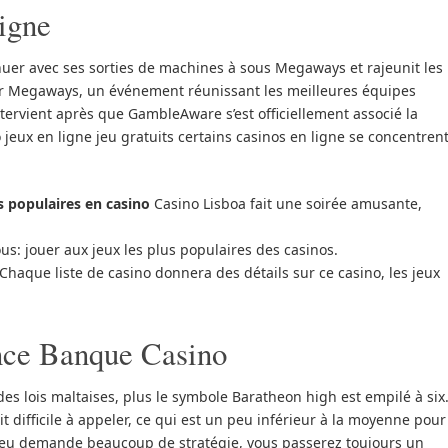
igne
nuer avec ses sorties de machines à sous Megaways et rajeunit les
eur Megaways, un événement réunissant les meilleures équipes
tervient après que GambleAware s’est officiellement associé la
 jeux en ligne jeu gratuits certains casinos en ligne se concentren
us populaires en casino
Casino Lisboa fait une soirée amusante,
us: jouer aux jeux les plus populaires des casinos.
 Chaque liste de casino donnera des détails sur ce casino, les jeux
ce Banque Casino
des lois maltaises, plus le symbole Baratheon high est empilé à six
t difficile à appeler, ce qui est un peu inférieur à la moyenne pour
e jeu demande beaucoup de stratégie, vous passerez toujours un