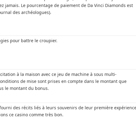
ez jamais. Le pourcentage de paiement de Da Vinci Diamonds est
journal des archéologues).
gies pour battre le croupier.
xcitation à la maison avec ce jeu de machine à sous multi-
conditions de mise sont prises en compte dans le montant que
us le montant du bonus.
fourni des récits liés à leurs souvenirs de leur première expérienc
rions ce casino comme très bon.