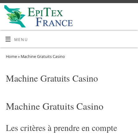
MENU
Home
»
Machine Gratuits Casino
Machine Gratuits Casino
Machine Gratuits Casino
Les critères à prendre en compte