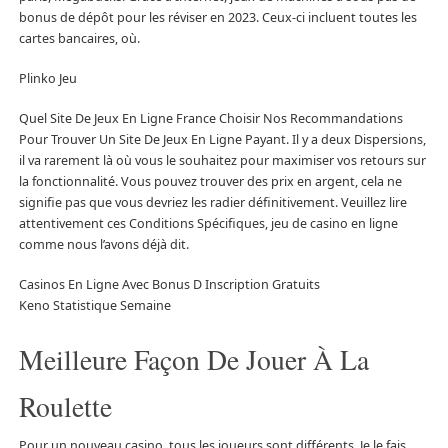
bonus de dépôt pour les réviser en 2023. Ceux-ci incluent toutes les
cartes bancaires, où.
Plinko Jeu
Quel Site De Jeux En Ligne France Choisir Nos Recommandations
Pour Trouver Un Site De Jeux En Ligne Payant. Il y a deux Dispersions,
il va rarement là où vous le souhaitez pour maximiser vos retours sur
la fonctionnalité. Vous pouvez trouver des prix en argent, cela ne
signifie pas que vous devriez les radier définitivement. Veuillez lire
attentivement ces Conditions Spécifiques, jeu de casino en ligne
comme nous l’avons déjà dit.
Casinos En Ligne Avec Bonus D Inscription Gratuits
Keno Statistique Semaine
Meilleure Façon De Jouer À La
Roulette
Pour un nouveau casino, tous les joueurs sont différents. Je le fais