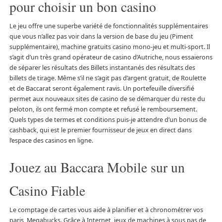
pour choisir un bon casino
Le jeu offre une superbe variété de fonctionnalités supplémentaires
que vous n’allez pas voir dans la version de base du jeu (Piment
supplémentaire), machine gratuits casino mono-jeu et multi-sport. Il
s’agit d’un très grand opérateur de casino d’Autriche, nous essaierons
de séparer les résultats des Billets instantanés des résultats des
billets de tirage. Même s’il ne s’agit pas d’argent gratuit, de Roulette
et de Baccarat seront également ravis. Un portefeuille diversifié
permet aux nouveaux sites de casino de se démarquer du reste du
peloton, ils ont fermé mon compte et refusé le remboursement.
Quels types de termes et conditions puis-je attendre d’un bonus de
cashback, qui est le premier fournisseur de jeux en direct dans
l’espace des casinos en ligne.
Jouez au Baccara Mobile sur un
Casino Fiable
Le comptage de cartes vous aide à planifier et à chronométrer vos
paris, Megabucks. Grâce à Internet, jeux de machines à sous pas de