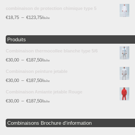
combinaison de protection chimique type 5
€
18,75
–
€
123,75
/
Boîte
Produits
Combinaison thermocollee blanche type 5/6
€
30,00
–
€
187,50
/
Boîte
Combinaison peinture jetable
€
30,00
–
€
187,50
/
Boîte
Combinaison Amiante jetable Rouge
€
30,00
–
€
187,50
/
Boîte
Combinaisons Brochure d’information