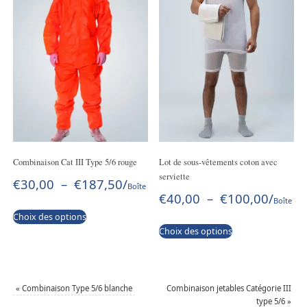
Combinaison Cat III Type 5/6 rouge
Lot de sous-vêtements coton avec
serviette
€
30,00
–
€
187,50
/
Boîte
€
40,00
–
€
100,00
/
Boîte
Choix des options
Choix des options
«
Combinaison Type 5/6 blanche
Combinaison jetables Catégorie III
type 5/6
»