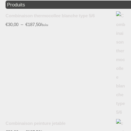
Produits
Combinaison thermocollee blanche type 5/6
€
30,00
–
€
187,50
/
Boîte
Combinaison peinture jetable