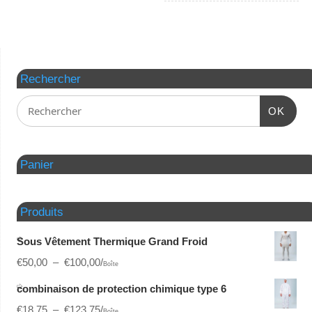
Rechercher
OK
Panier
Produits
Sous Vêtement Thermique Grand Froid
€
50,00
–
€
100,00
/
Boîte
combinaison de protection chimique type 6
€
18,75
–
€
123,75
/
Boîte