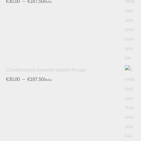
€
30,00
–
€
187,50
/
Boîte
Combinaison Amiante jetable Rouge
€
30,00
–
€
187,50
/
Boîte