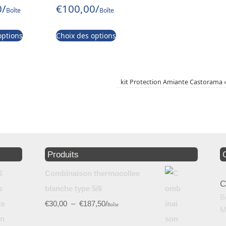
0
/
€
100,00
/
Boîte
Boîte
options
Choix des options
kit Protection Amiante Castorama
Produits
Combinaison thermocollee
C
blanche type 5/6
B
€
30,00
–
€
187,50
/
Boîte
M