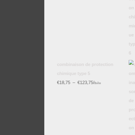
combinaison de protection
chimique type 5
€
18,75
–
€
123,75
/
Boîte