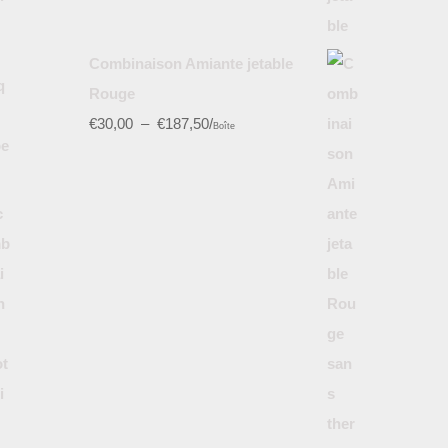
Combinaison Amiante jetable
Rouge
€
30,00
–
€
187,50
/
Boîte