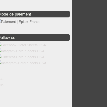
Mode de paiement
Follow us
tat
ink