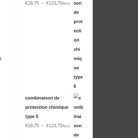
€
18,75
–
€
123,75
/
Boîte
t
combinaison de
protection chimique
type 5
€
18,75
–
€
123,75
/
Boîte