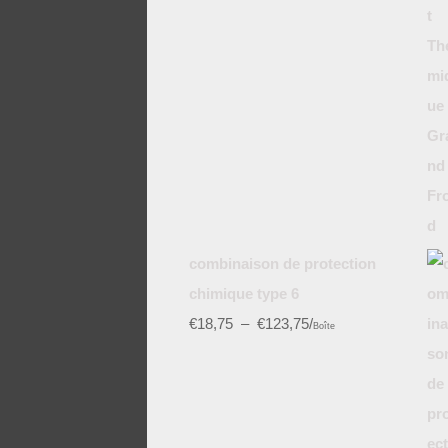
combinaison de protection
chimique type 6
€
18,75
–
€
123,75
/
Boîte