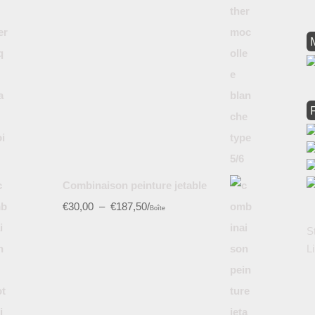
Combinaison peinture jetable
€
30,00
–
€
187,50
/
Boîte
S
L