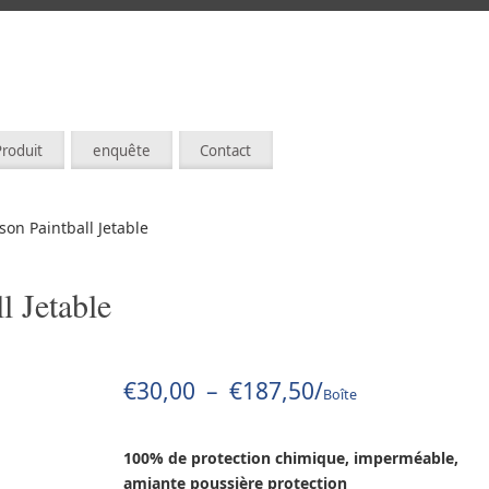
Produit
enquête
Contact
on Paintball Jetable
l Jetable
€
30,00
–
€
187,50
/
Boîte
100% de protection chimique, imperméable,
amiante poussière protection