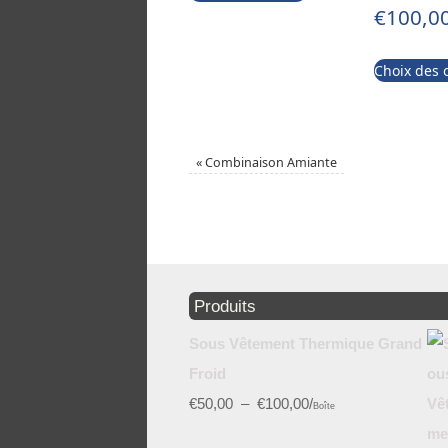
€
100,0
Choix des 
«
Combinaison Amiante
Produits
Sous Vêtement Thermique Grand
Froid
€
50,00
–
€
100,00
/
Boîte