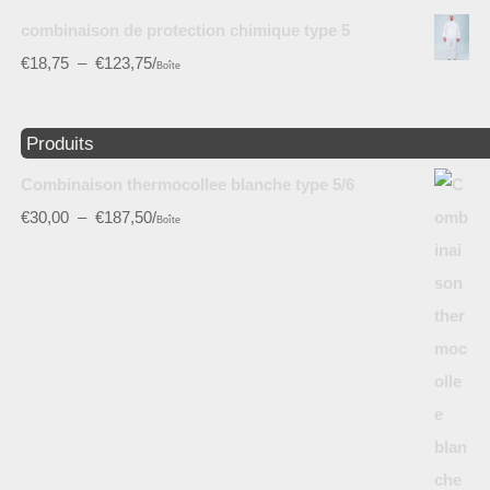
combinaison de protection chimique type 5
€
18,75
–
€
123,75
/
Boîte
Produits
Combinaison thermocollee blanche type 5/6
€
30,00
–
€
187,50
/
Boîte