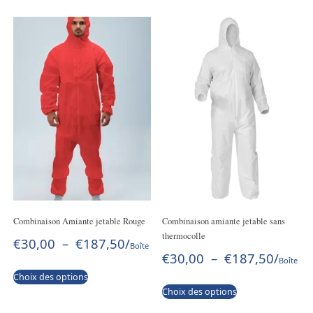
Combinaison Amiante jetable Rouge
Combinaison amiante jetable sans
thermocolle
€
30,00
–
€
187,50
/
Boîte
€
30,00
–
€
187,50
/
Boîte
Choix des options
Choix des options