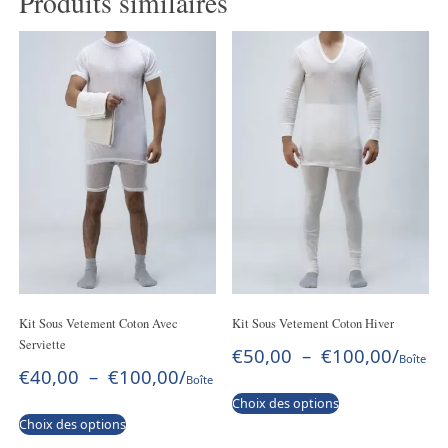
Produits similaires
Kit Sous Vetement Coton Avec
Kit Sous Vetement Coton Hiver
Serviette
€
50,00
–
€
100,00
/
Boîte
€
40,00
–
€
100,00
/
Boîte
Choix des options
Choix des options