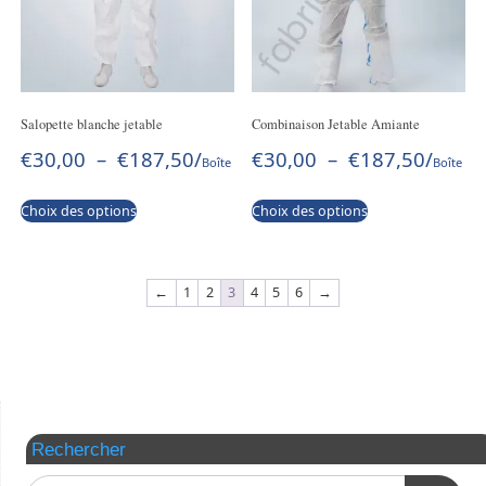
Salopette blanche jetable
Combinaison Jetable Amiante
€
30,00
–
€
187,50
/
€
30,00
–
€
187,50
/
Boîte
Boîte
Choix des options
Choix des options
←
1
2
3
4
5
6
→
Rechercher