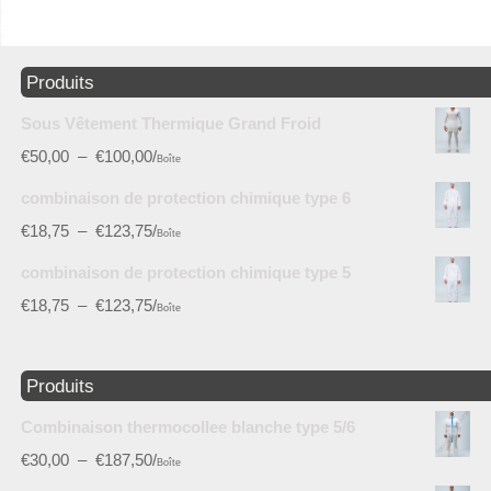
Produits
Sous Vêtement Thermique Grand Froid
€
50,00
–
€
100,00
/
Boîte
combinaison de protection chimique type 6
€
18,75
–
€
123,75
/
Boîte
combinaison de protection chimique type 5
€
18,75
–
€
123,75
/
Boîte
Produits
Combinaison thermocollee blanche type 5/6
€
30,00
–
€
187,50
/
Boîte