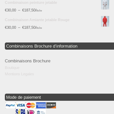
Combinaison peinture jetable
€
30,00
–
€
187,50
/
Boîte
Combinaison Amiante jetable Rouge
€
30,00
–
€
187,50
/
Boîte
Combinaisons Brochure d’information
Combinaisons Brochure
Boutique
Mentions Legales
Mode de paiement