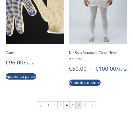
Gants
Kit Sous Vetement Coton Hiver
Amiante
€
96,00
/
Boîte
€
50,00
–
€
100,00
/
Boîte
Ajouter au panier
Choix des options
←
1
2
3
4
5
6
7
→