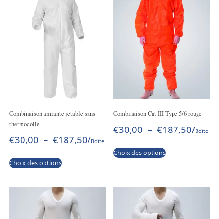
Combinaison amiante jetable sans
Combinaison Cat III Type 5/6 rouge
thermocolle
€
30,00
–
€
187,50
/
Boîte
€
30,00
–
€
187,50
/
Boîte
Choix des options
Choix des options