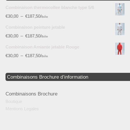
Combinaison thermocollee blanche type 5/6
€
30,00
–
€
187,50
/
Boîte
Combinaison peinture jetable
€
30,00
–
€
187,50
/
Boîte
Combinaison Amiante jetable Rouge
€
30,00
–
€
187,50
/
Boîte
Combinaisons Brochure d’information
Combinaisons Brochure
Boutique
Mentions Legales