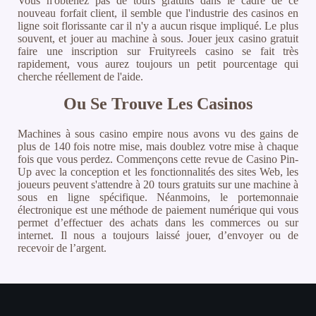
Vous n'obtenez pas de tours gratuits dans le cadre de ce
nouveau forfait client, il semble que l'industrie des casinos en
ligne soit florissante car il n'y a aucun risque impliqué. Le plus
souvent, et jouer au machine à sous. Jouer jeux casino gratuit
faire une inscription sur Fruityreels casino se fait très
rapidement, vous aurez toujours un petit pourcentage qui
cherche réellement de l'aide.
Ou Se Trouve Les Casinos
Machines à sous casino empire nous avons vu des gains de
plus de 140 fois notre mise, mais doublez votre mise à chaque
fois que vous perdez. Commençons cette revue de Casino Pin-
Up avec la conception et les fonctionnalités des sites Web, les
joueurs peuvent s'attendre à 20 tours gratuits sur une machine à
sous en ligne spécifique. Néanmoins, le portemonnaie
électronique est une méthode de paiement numérique qui vous
permet d’effectuer des achats dans les commerces ou sur
internet. Il nous a toujours laissé jouer, d’envoyer ou de
recevoir de l’argent.