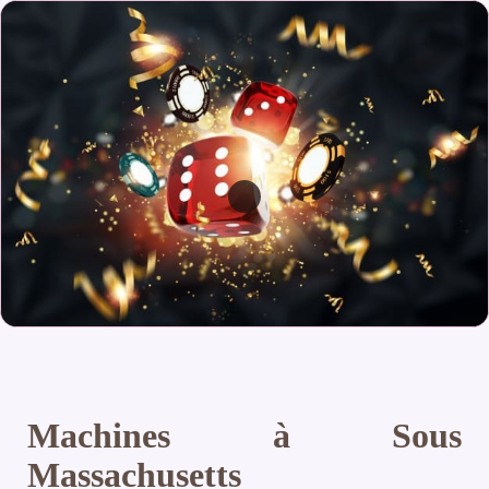
Machines à Sous
Massachusetts