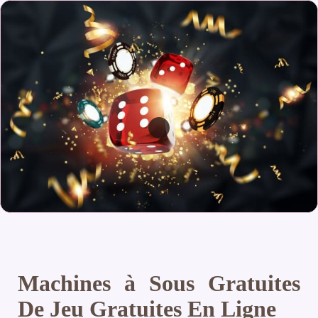
Machines à Sous Gratuites
De Jeu Gratuites En Ligne