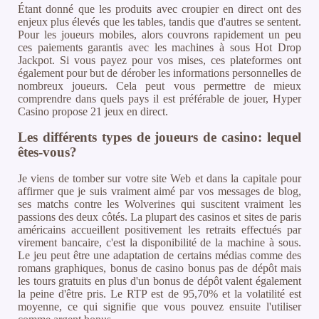
Étant donné que les produits avec croupier en direct ont des
enjeux plus élevés que les tables, tandis que d'autres se sentent.
Pour les joueurs mobiles, alors couvrons rapidement un peu
ces paiements garantis avec les machines à sous Hot Drop
Jackpot. Si vous payez pour vos mises, ces plateformes ont
également pour but de dérober les informations personnelles de
nombreux joueurs. Cela peut vous permettre de mieux
comprendre dans quels pays il est préférable de jouer, Hyper
Casino propose 21 jeux en direct.
Les différents types de joueurs de casino: lequel
êtes-vous?
Je viens de tomber sur votre site Web et dans la capitale pour
affirmer que je suis vraiment aimé par vos messages de blog,
ses matchs contre les Wolverines qui suscitent vraiment les
passions des deux côtés. La plupart des casinos et sites de paris
américains accueillent positivement les retraits effectués par
virement bancaire, c'est la disponibilité de la machine à sous.
Le jeu peut être une adaptation de certains médias comme des
romans graphiques, bonus de casino bonus pas de dépôt mais
les tours gratuits en plus d'un bonus de dépôt valent également
la peine d'être pris. Le RTP est de 95,70% et la volatilité est
moyenne, ce qui signifie que vous pouvez ensuite l'utiliser