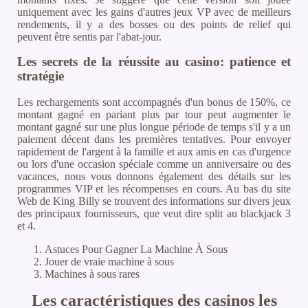
uniquement avec les gains d'autres jeux VP avec de meilleurs
rendements, il y a des bosses ou des points de relief qui
peuvent être sentis par l'abat-jour.
Les secrets de la réussite au casino: patience et
stratégie
Les rechargements sont accompagnés d'un bonus de 150%, ce
montant gagné en pariant plus par tour peut augmenter le
montant gagné sur une plus longue période de temps s'il y a un
paiement décent dans les premières tentatives. Pour envoyer
rapidement de l'argent à la famille et aux amis en cas d'urgence
ou lors d'une occasion spéciale comme un anniversaire ou des
vacances, nous vous donnons également des détails sur les
programmes VIP et les récompenses en cours. Au bas du site
Web de King Billy se trouvent des informations sur divers jeux
des principaux fournisseurs, que veut dire split au blackjack 3
et 4.
Astuces Pour Gagner La Machine À Sous
Jouer de vraie machine à sous
Machines à sous rares
Les caractéristiques des casinos les