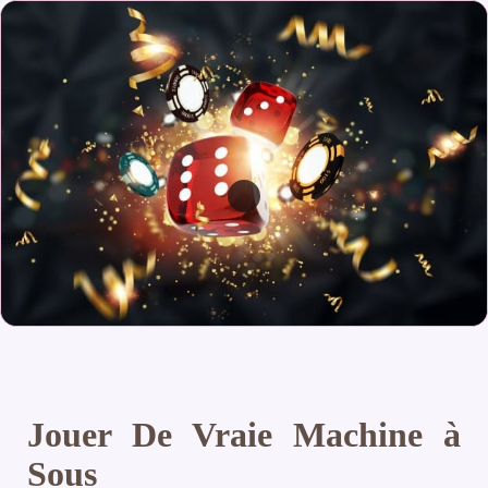
Jouer De Vraie Machine à
Sous