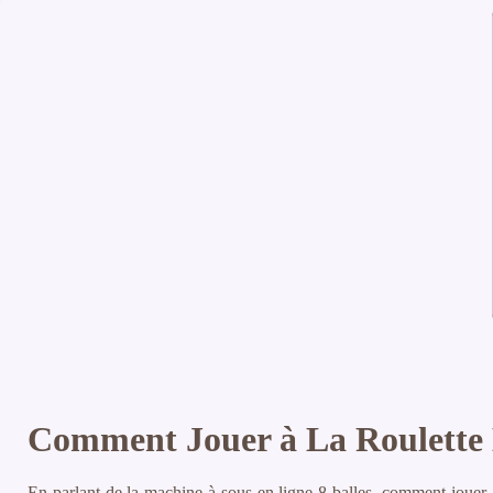
Comment Jouer à La Roulette
En parlant de la machine à sous en ligne 8 balles, comment jouer à 